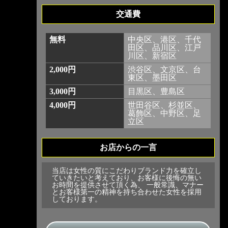
交通費
無料
中央区、港区、千代
田区、品川区、江戸
川区、新宿区
2,000円
渋谷区、文京区、台
東区、墨田区
3,000円
目黒区、豊島区
4,000円
世田谷区、杉並区、
葛飾区、中野区、足
立区
お店からの一言
当店は女性の質にこだわりブランド力を確立し
ていきたいと考えており、お客様に後悔の無い
お時間を提供させて頂く為、 一般常識、マナー
とお客様第一の精神を持ち合わせた女性を採用
しております。