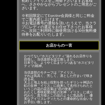
初めてアイリスをご用命下さいますお客様
へ、ささやかながらプレゼントのご用意がご
ざいます。
※初回限定にてExective会員様と同じご料金
でご案内差し上げます。
※お電話番号の通知を頂いたうえで、当クラ
ブにレディの選定をお任せ下さったお客様
へ、次回ご利用時に御使用頂ける30分無料優
待券をお配りいたします。
お店からの一言
かつてない“ホスピタリティ”溢れるお店作りを
目指し、当倶楽部を設立致しまた。
日本でも、ようやく広まりつつある“ホスピタリ
ティ”の精神。
当倶楽部のモチーフは『アイリス』
それは気高く、芳しく、凛とした佇まいで咲き
誇る花。
天上と地上を結ぶ役割を担ったギリシャ神話の
虹の女神「イリス」に由来して名付けられたと
いうこの花の花言葉は“恋の使者”。
わたくし香咲彩愛が虹の女神「イリス」に成り
代わり、貴方様とこの花のように気品高く、優
美なアイリスレディたちとの運命的な出会いを
お手伝い致します。