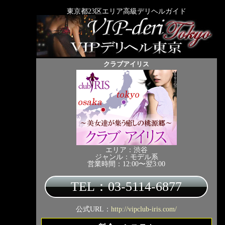
東京都23区エリア高級デリヘルガイド
クラブアイリス
エリア：渋谷
ジャンル：モデル系
営業時間：12:00〜翌3:00
TEL：03-5114-6877
公式URL：
http://vipclub-iris.com/