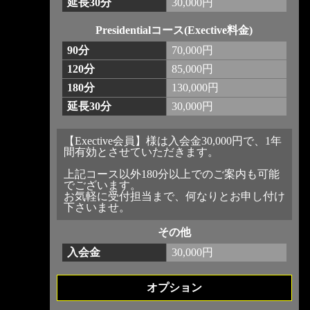
延長30分
30,000円
Presidentialコース(Exective料金)
90分
70,000円
120分
85,000円
180分
130,000円
延長30分
30,000円
【Exective会員】様は入会金30,000円で、1年
間有効とさせていただきます。
上記コース以外180分以上でのご案内も可能
でございます。
お気軽に受付担当まで、何なりとお申し付け
下さいませ。
その他
入会金
30,000円
オプション