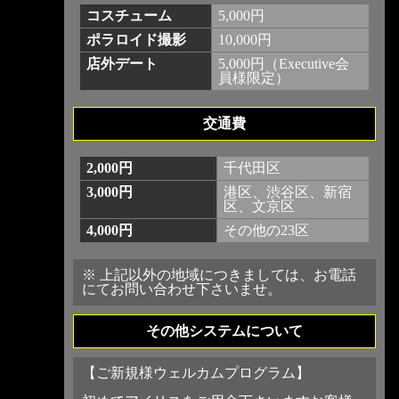
コスチューム
5,000円
ポラロイド撮影
10,000円
店外デート
5,000円（Executive会
員様限定）
交通費
2,000円
千代田区
3,000円
港区、渋谷区、新宿
区、文京区
4,000円
その他の23区
※ 上記以外の地域につきましては、お電話
にてお問い合わせ下さいませ。
その他システムについて
【ご新規様ウェルカムプログラム】