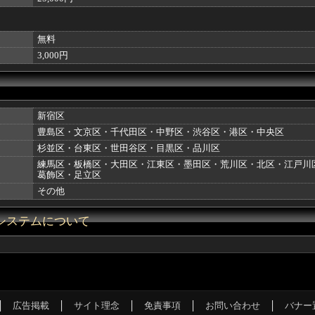
無料
3,000円
新宿区
豊島区・文京区・千代田区・中野区・渋谷区・港区・中央区
杉並区・台東区・世田谷区・目黒区・品川区
練馬区・板橋区・大田区・江東区・墨田区・荒川区・北区・江戸川
葛飾区・足立区
その他
システムについて
│
広告掲載
│
サイト理念
│
免責事項
│
お問い合わせ
│
バナー