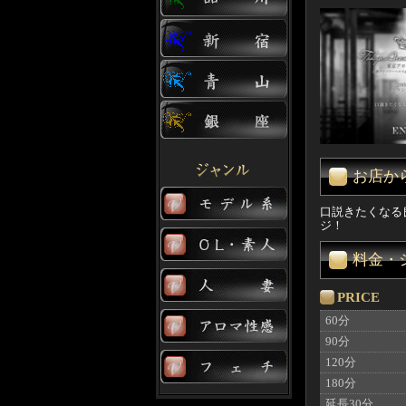
お店か
口説きたくなる
ジ！
料金・
PRICE
60分
90分
120分
180分
延長30分