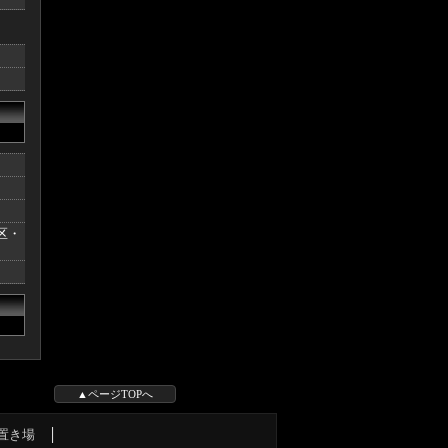
区・
▲ページTOPへ
置き場
│