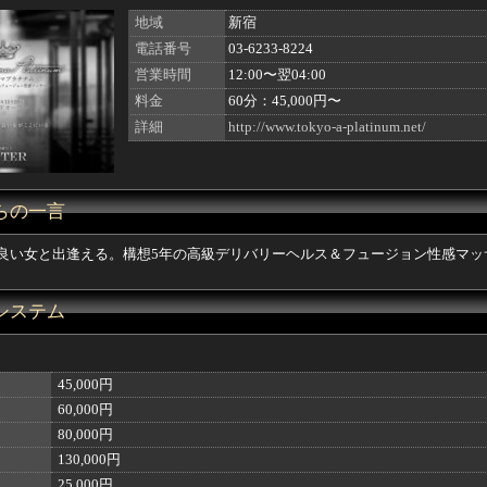
地域
新宿
電話番号
03-6233-8224
営業時間
12:00〜翌04:00
料金
60分：45,000円〜
詳細
http://www.tokyo-a-platinum.net/
らの一言
良い女と出逢える。構想5年の高級デリバリーヘルス＆フュージョン性感マッ
システム
45,000円
60,000円
80,000円
130,000円
25,000円